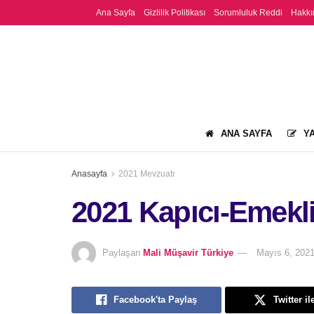
Ana Sayfa
Gizlilik Politikası
Sorumluluk Reddi
Hakkı
ANA SAYFA
YA
Anasayfa
2021 Mevzuatı
2021 Kapıcı-Emekli
Paylaşan
Mali Müşavir Türkiye
Mayıs 6, 202
Facebook'ta Paylaş
Twitter il