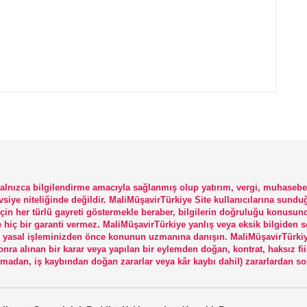
 yalnızca bilgilendirme amacıyla sağlanmış olup yatırım, vergi, muhasebe
vsiye niteliğinde değildir. MaliMüşavirTürkiye Site kullanıcılarına sundu
için her türlü gayreti göstermekle beraber, bilgilerin doğruluğu konusun
e hiç bir garanti vermez. MaliMüşavirTürkiye yanlış veya eksik bilgiden 
rlü yasal işleminizden önce konunun uzmanına danışın. MaliMüşavirTürki
nra alınan bir karar veya yapılan bir eylemden doğan, kontrat, haksız fii
lmadan, iş kaybından doğan zararlar veya kâr kaybı dahil) zararlardan s