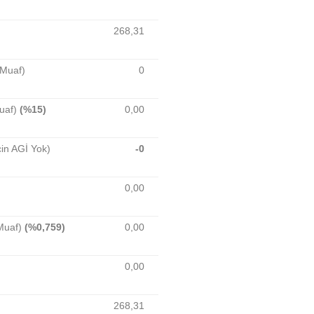
268,31
Muaf)
0
uaf)
(%15)
0,00
n AGİ Yok)
-0
0,00
Muaf)
(%0,759)
0,00
0,00
268,31