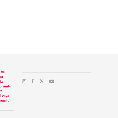
 ve
ğu
da,
sorumlu
ye
l veya
orumlu