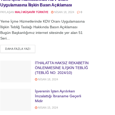
Uygulamasına İlişkin Basın Açıklaması
PAYLAŞAN
MALI MÜŞAVIR TÜRKIYE
NISAN 18, 2024
0
Yeme İçme Hizmetlerinde KDV Oranı Uygulamasına
İlişkin Tebliğ Taslağı Hakkında Basın Açıklaması
Bugün Başkanlığımız internet sitesinde yer alan 51
Seri...
DETAILS
DAHA FAZLA YAZI
İTHALATTA HAKSIZ REKABETİN
ÖNLENMESİNE İLİŞKİN TEBLİĞ
(TEBLİĞ NO: 2024/10)
NISAN 18, 2024
İşverenin İşten Ayrılırken
İmzalattığı İbraname Geçerli
Midir
NISAN 15, 2024