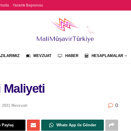
mızda
Yazarlık Başvurusu
ZILARIMIZ
MEVZUAT
HABER
HESAPLAMALAR
 Maliyeti
0
1
2021 Mevzuatı
e Paylaş
Whats App ile Gönder