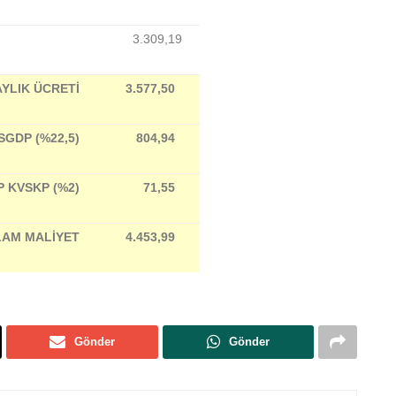
3.309,19
AYLIK ÜCRETİ
3.577,50
SGDP (%22,5)
804,94
P KVSKP (%2)
71,55
AM MALİYET
4.453,99
Gönder
Gönder