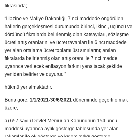
fıkrasında;
“Hazine ve Maliye Bakanlığı, 7 nci maddede öngörülen
hallerin gerçekleşmesi durumunda birinci, ikinci, üçüncü ve
dördüncü fıkralarda belirlenmiş olan katsayıları, sözleşme
ücreti artış oranlarını ve ücret tavanları ile 6 ncı maddede
yer alan ortalama ücret toplamı üst sınırlarını; anılan
fıkralarda belirlenmiş olan artış oranı ile 7 nci madde
uyarınca verilecek enflasyon farkını yansıtacak şekilde
yeniden belirler ve duyurur. ”
hükmü yer almaktadır.
Buna göre,
1/1/2021-30/6/2021
döneminde geçerli olmak
üzere;
a) 657 sayılı Devlet Memurları Kanununun 154 üncü
maddesi uyarınca aylık gösterge tablosunda yer alan
rakamlar ile ek gösterge ve kıdem aylığı gösterge