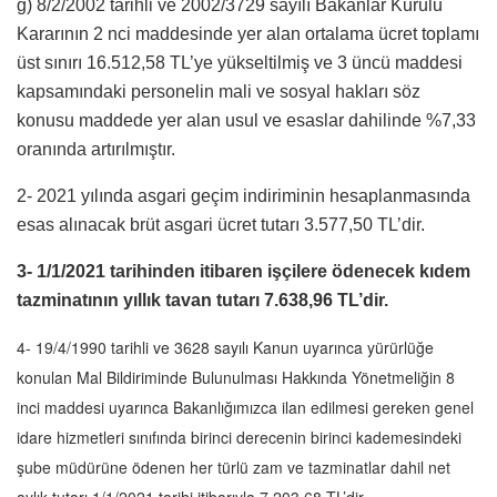
ğ) 8/2/2002 tarihli ve 2002/3729 sayılı Bakanlar Kurulu
Kararının 2 nci maddesinde yer alan ortalama ücret toplamı
üst sınırı 16.512,58 TL’ye yükseltilmiş ve 3 üncü maddesi
kapsamındaki personelin mali ve sosyal hakları söz
konusu maddede yer alan usul ve esaslar dahilinde %7,33
oranında artırılmıştır.
2- 2021 yılında asgari geçim indiriminin hesaplanmasında
esas alınacak brüt asgari ücret tutarı 3.577,50 TL’dir.
3- 1/1/2021 tarihinden itibaren işçilere ödenecek kıdem
tazminatının yıllık tavan tutarı 7.638,96 TL’dir.
4- 19/4/1990 tarihli ve 3628 sayılı Kanun uyarınca yürürlüğe
konulan Mal Bildiriminde Bulunulması Hakkında Yönetmeliğin 8
inci maddesi uyarınca Bakanlığımızca ilan edilmesi gereken genel
idare hizmetleri sınıfında birinci derecenin birinci kademesindeki
şube müdürüne ödenen her türlü zam ve tazminatlar dahil net
aylık tutarı 1/1/2021 tarihi itibarıyla 7.203,68 TL’dir.