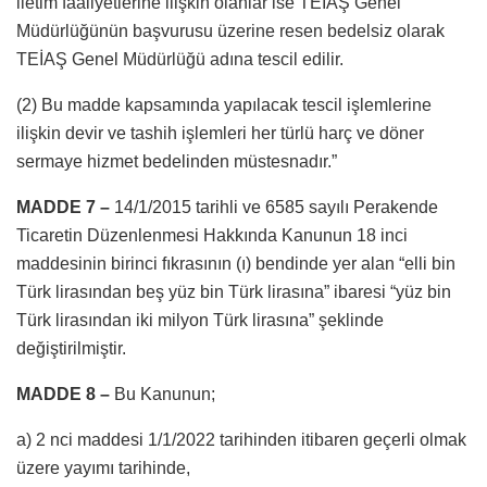
iletim faaliyetlerine ilişkin olanlar ise TEİAŞ Genel
Müdürlüğünün başvurusu üzerine resen bedelsiz olarak
TEİAŞ Genel Müdürlüğü adına tescil edilir.
(2) Bu madde kapsamında yapılacak tescil işlemlerine
ilişkin devir ve tashih işlemleri her türlü harç ve döner
sermaye hizmet bedelinden müstesnadır.”
MADDE 7 –
14/1/2015 tarihli ve 6585 sayılı Perakende
Ticaretin Düzenlenmesi Hakkında Kanunun 18 inci
maddesinin birinci fıkrasının (ı) bendinde yer alan “elli bin
Türk lirasından beş yüz bin Türk lirasına” ibaresi “yüz bin
Türk lirasından iki milyon Türk lirasına” şeklinde
değiştirilmiştir.
MADDE 8 –
Bu Kanunun;
a) 2 nci maddesi 1/1/2022 tarihinden itibaren geçerli olmak
üzere yayımı tarihinde,