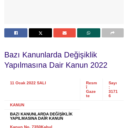
Bazı Kanunlarda Değişiklik
Yapılmasına Dair Kanun 2022
11 Ocak 2022 SALI
Resm
Sayı
î
:
Gaze
3171
te
6
KANUN
BAZI KANUNLARDA DEĞİŞİKLİK
YAPILMASINA DAİR KANUN
Kanun No. 7350Kabul