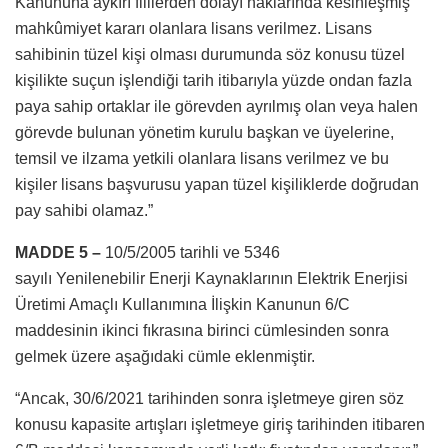
Kanununa aykırı fiillerden dolayı haklarında kesinleşmiş
mahkûmiyet kararı olanlara lisans verilmez. Lisans
sahibinin tüzel kişi olması durumunda söz konusu tüzel
kişilikte suçun işlendiği tarih itibarıyla yüzde ondan fazla
paya sahip ortaklar ile görevden ayrılmış olan veya halen
görevde bulunan yönetim kurulu başkan ve üyelerine,
temsil ve ilzama yetkili olanlara lisans verilmez ve bu
kişiler lisans başvurusu yapan tüzel kişiliklerde doğrudan
pay sahibi olamaz.”
MADDE 5 –
10/5/2005 tarihli ve 5346
sayılı Yenilenebilir Enerji Kaynaklarının Elektrik Enerjisi
Üretimi Amaçlı Kullanımına İlişkin Kanunun 6/C
maddesinin ikinci fıkrasına birinci cümlesinden sonra
gelmek üzere aşağıdaki cümle eklenmiştir.
“Ancak, 30/6/2021 tarihinden sonra işletmeye giren söz
konusu kapasite artışları işletmeye giriş tarihinden itibaren