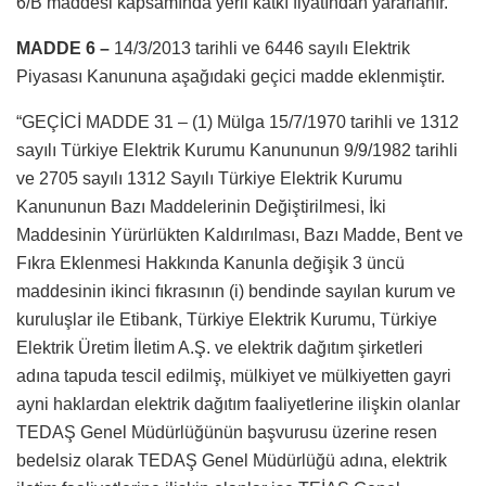
6/B maddesi kapsamında yerli katkı fiyatından yararlanır.”
MADDE 6 –
14/3/2013 tarihli ve 6446 sayılı Elektrik
Piyasası Kanununa aşağıdaki geçici madde eklenmiştir.
“GEÇİCİ MADDE 31 – (1) Mülga 15/7/1970 tarihli ve 1312
sayılı Türkiye Elektrik Kurumu Kanununun 9/9/1982 tarihli
ve 2705 sayılı 1312 Sayılı Türkiye Elektrik Kurumu
Kanununun Bazı Maddelerinin Değiştirilmesi, İki
Maddesinin Yürürlükten Kaldırılması, Bazı Madde, Bent ve
Fıkra Eklenmesi Hakkında Kanunla değişik 3 üncü
maddesinin ikinci fıkrasının (i) bendinde sayılan kurum ve
kuruluşlar ile Etibank, Türkiye Elektrik Kurumu, Türkiye
Elektrik Üretim İletim A.Ş. ve elektrik dağıtım şirketleri
adına tapuda tescil edilmiş, mülkiyet ve mülkiyetten gayri
ayni haklardan elektrik dağıtım faaliyetlerine ilişkin olanlar
TEDAŞ Genel Müdürlüğünün başvurusu üzerine resen
bedelsiz olarak TEDAŞ Genel Müdürlüğü adına, elektrik