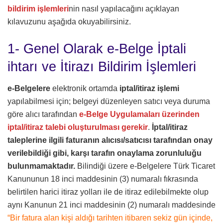
bildirim işlemleri
nin nasıl yapılacağını açıklayan
kılavuzunu aşağıda okuyabilirsiniz.
1- Genel Olarak e-Belge İptali
ihtarı ve İtirazı Bildirim İşlemleri
e-Belgelere
elektronik ortamda
iptal/itiraz işlemi
yapılabilmesi için; belgeyi düzenleyen satıcı veya duruma
göre alıcı tarafından
e-Belge Uygulamaları üzerinden
iptal/itiraz talebi oluşturulması gerekir
.
İptal/itiraz
taleplerine ilgili faturanın alıcısı/satıcısı tarafından onay
verilebildiği gibi, karşı tarafın onaylama zorunluluğu
bulunmamaktadır.
Bilindiği üzere e-Belgelere Türk Ticaret
Kanununun 18 inci maddesinin (3) numaralı fıkrasında
belirtilen harici itiraz yolları ile de itiraz edilebilmekte olup
aynı Kanunun 21 inci maddesinin (2) numaralı maddesinde
“Bir fatura alan kişi aldığı tarihten itibaren sekiz gün içinde,