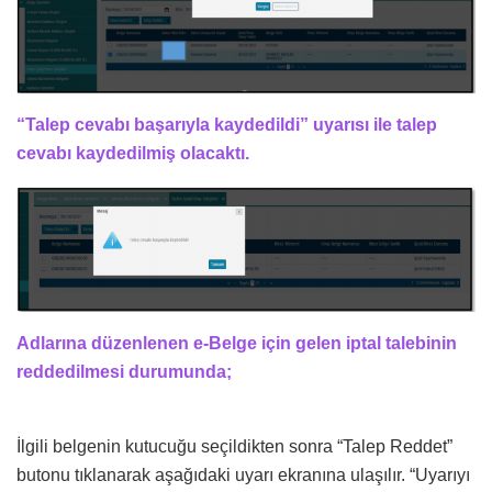
“Talep cevabı başarıyla kaydedildi” uyarısı ile talep
cevabı kaydedilmiş olacaktı.
Adlarına düzenlenen e-Belge için gelen iptal talebinin
reddedilmesi durumunda;
İlgili belgenin kutucuğu seçildikten sonra “Talep Reddet”
butonu tıklanarak aşağıdaki uyarı ekranına ulaşılır. “Uyarıyı