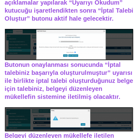
açıklamalar yapılarak “Uyarıyı Okudum”
kutucuğu işaretlendikten sonra “İptal Talebi
Oluştur” butonu aktif hale gelecektir.
Butonun onaylanması sonucunda “İptal
talebiniz başarıyla oluşturulmuştur” uyarısı
ile birlikte iptal talebi oluşturduğunuz belge
için talebiniz, belgeyi düzenleyen
mükellefin sistemine iletilmiş olacaktır.
Belgeyi düzenleyen mükellefe iletilen