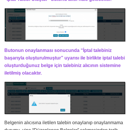
Butonun onaylanması sonucunda “İptal talebiniz
başarıyla oluşturulmuştur” uyarısı ile birlikte iptal talebi
oluşturduğunuz belge için talebiniz alıcının sistemine
iletilmiş olacaktır.
Belgenin alıcısına iletilen talebin onaylanıp onaylanmama