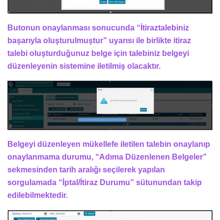
Butonun onaylanması sonucunda “İtiraztalebiniz
başarıyla oluşturulmuştur” uyarısı ile birlikte itiraz
talebi oluşturduğunuz belge için talebiniz belgeyi
düzenleyenin sistemine iletilmiş olacaktır.
Belgeyi düzenleyen mükellefe iletilen talebin onaylanıp
onaylanmama durumu, “Adıma Düzenlenen Belgeler”
sekmesinden tarih aralığı seçilerek yapılan
sorgulamada “İptal/İtiraz Durumu” sütunundan takip
edilebilmektedir.