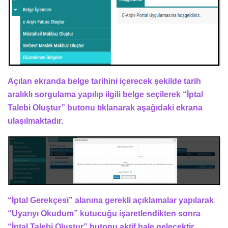
Açılan ekranda belge tarihini içerecek şekilde tarih
aralıklı sorgulama yapılıp ilgili belge seçilerek “İptal
Talebi Oluştur” butonu tıklanarak aşağıdaki ekrana
ulaşılmaktadır.
“İptal Gerekçesi” alanına gerekli açıklamalar yapılarak
“Uyarıyı Okudum” kutucuğu işaretlendikten sonra
“İptal Talebi Oluştur” butonu aktif hale gelecektir.