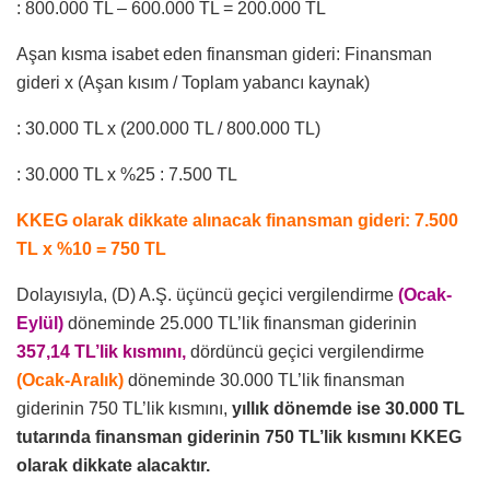
: 800.000 TL – 600.000 TL = 200.000 TL
Aşan kısma isabet eden finansman gideri: Finansman
gideri x (Aşan kısım / Toplam yabancı kaynak)
: 30.000 TL x (200.000 TL / 800.000 TL)
: 30.000 TL x %25 : 7.500 TL
KKEG olarak dikkate alınacak finansman gideri: 7.500
TL x %10 = 750 TL
Dolayısıyla, (D) A.Ş. üçüncü geçici vergilendirme
(Ocak-
Eylül)
döneminde 25.000 TL’lik finansman giderinin
357,14 TL’lik kısmını,
dördüncü geçici vergilendirme
(Ocak-Aralık)
döneminde 30.000 TL’lik finansman
giderinin 750 TL’lik kısmını,
yıllık dönemde ise 30.000 TL
tutarında finansman giderinin 750 TL’lik kısmını KKEG
olarak dikkate alacaktır.