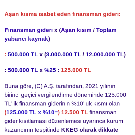
Aşan kısma isabet eden finansman gideri:
Finansman gideri
x (
Aşan kısım
/
Toplam
yabancı kaynak
)
:
500.000 TL
x (
3.000.000 TL
/
12.000.000 TL
)
:
500.000 TL
x
%25
:
125.000 TL
Buna göre, (C) A.Ş. tarafından, 2021 yılının
birinci geçici vergilendirme döneminde 125.000
TL’lik finansman giderinin %10’luk kısmı olan
(
125.000 TL x %10=
) 12.500 TL
finansman
gider kısıtlaması düzenlemesi uyarınca kurum
kazancının tespitinde
KKEG olarak dikkate