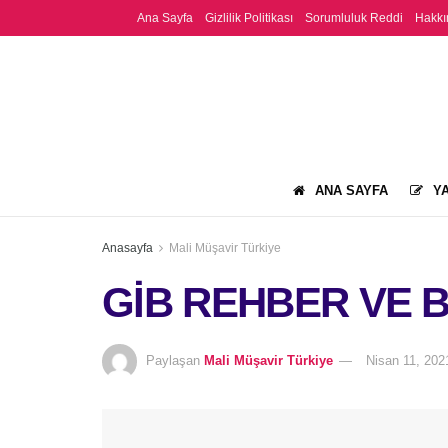
Ana Sayfa
Gizlilik Politikası
Sorumluluk Reddi
Hakkı
ANA SAYFA
YA
Anasayfa
Mali Müşavir Türkiye
GİB REHBER VE
Paylaşan
Mali Müşavir Türkiye
Nisan 11, 202