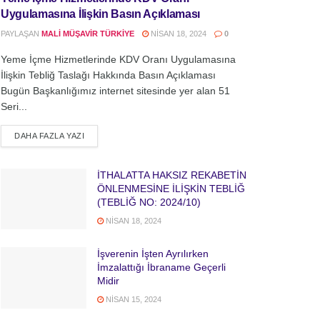
Uygulamasına İlişkin Basın Açıklaması
PAYLAŞAN
MALI MÜŞAVIR TÜRKIYE
NISAN 18, 2024
0
Yeme İçme Hizmetlerinde KDV Oranı Uygulamasına
İlişkin Tebliğ Taslağı Hakkında Basın Açıklaması
Bugün Başkanlığımız internet sitesinde yer alan 51
Seri...
DETAILS
DAHA FAZLA YAZI
İTHALATTA HAKSIZ REKABETİN
ÖNLENMESİNE İLİŞKİN TEBLİĞ
(TEBLİĞ NO: 2024/10)
NISAN 18, 2024
İşverenin İşten Ayrılırken
İmzalattığı İbraname Geçerli
Midir
NISAN 15, 2024