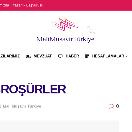
mızda
Yazarlık Başvurusu
ZILARIMIZ
MEVZUAT
HABER
HESAPLAMALAR
 BROŞÜRLER
0
1
Mali Müşavir Türkiye