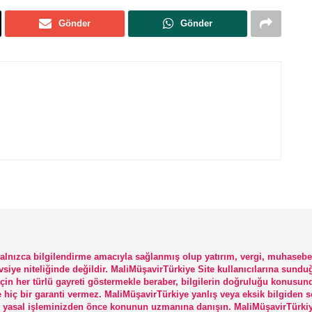
Gönder
Gönder
 yalnızca bilgilendirme amacıyla sağlanmış olup yatırım, vergi, muhasebe
vsiye niteliğinde değildir. MaliMüşavirTürkiye Site kullanıcılarına sundu
için her türlü gayreti göstermekle beraber, bilgilerin doğruluğu konusun
e hiç bir garanti vermez. MaliMüşavirTürkiye yanlış veya eksik bilgiden 
rlü yasal işleminizden önce konunun uzmanına danışın. MaliMüşavirTürki