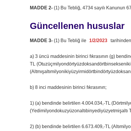
MADDE 2-
(1) Bu Tebliğ, 4734 sayılı Kanunun 67
Güncellenen hususlar
MADDE 3-
(1) Bu Tebliğ ile
1/2/2023
tarihinde
a) 3 üncü maddesinin birinci fıkrasının (g) bendin
TL (Otuzüçmilyondörtyüzdoksandörtbinsekseniki 
(Altmışaltımilyonikiyüzyirmidörtbindörtyüzdoksans
b) 8 inci maddesinin birinci fıkrasının;
1) (a) bendinde belirtilen 4.004.034,-TL (Dörtmil
(Yedimilyondokuzyüzonaltıbinyediyüzyetmişaltı Tü
2) (b) bendinde belirtilen 6.673.409,-TL (Altımil