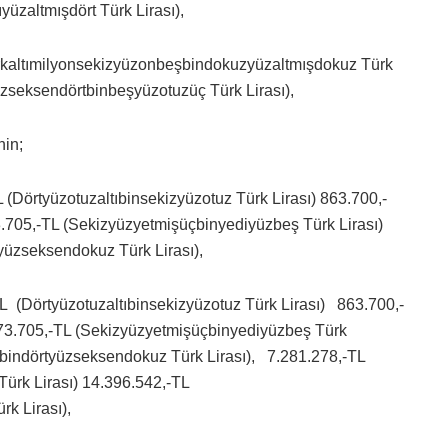
üzaltmışdört Türk Lirası),
kırkaltımilyonsekizyüzonbeşbindokuzyüzaltmışdokuz Türk
üzseksendörtbinbeşyüzotuzüç Türk Lirası),
nin;
L (Dörtyüzotuzaltıbinsekizyüzotuz Türk Lirası) 863.700,-
3.705,-TL (Sekizyüzyetmişüçbinyediyüzbeş Türk Lirası)
yüzseksendokuz Türk Lirası),
-TL (Dörtyüzotuzaltıbinsekizyüzotuz Türk Lirası) 863.700,-
873.705,-TL (Sekizyüzyetmişüçbinyediyüzbeş Türk
ibindörtyüzseksendokuz Türk Lirası), 7.281.278,-TL
Türk Lirası) 14.396.542,-TL
k Lirası),