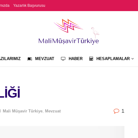
mızda
Yazarlık Başvurusu
ZILARIMIZ
MEVZUAT
HABER
HESAPLAMALAR
İĞİ
1
3
Mali Müşavir Türkiye
,
Mevzuat