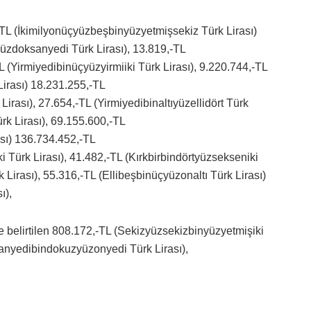
,-TL (İkimilyonüçyüzbeşbinyüzyetmişsekiz Türk Lirası)
üzdoksanyedi Türk Lirası), 13.819,-TL
(Yirmiyedibinüçyüzyirmiiki Türk Lirası), 9.220.744,-TL
irası) 18.231.255,-TL
irası), 27.654,-TL (Yirmiyedibinaltıyüzellidört Türk
ürk Lirası), 69.155.600,-TL
ası) 136.734.452,-TL
i Türk Lirası), 41.482,-TL (Kırkbirbindörtyüzsekseniki
 Lirası), 55.316,-TL (Ellibeşbinüçyüzonaltı Türk Lirası)
ı),
de belirtilen 808.172,-TL (Sekizyüzsekizbinyüzyetmişiki
anyedibindokuzyüzonyedi Türk Lirası),