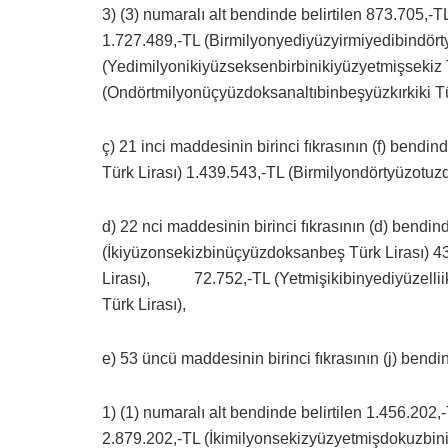
3) (3) numaralı alt bendinde belirtilen 873.705,
1.727.489,-TL (Birmilyonyediyüzyirmiyedibindört
(Yedimilyonikiyüzseksenbirbinikiyüzyetmişsekiz 
(Ondörtmilyonüçyüzdoksanaltıbinbeşyüzkırkiki Tür
ç) 21 inci maddesinin birinci fıkrasının (f) bendi
Türk Lirası) 1.439.543,-TL (Birmilyondörtyüzotuz
d) 22 nci maddesinin birinci fıkrasının (d) bendin
(İkiyüzonsekizbinüçyüzdoksanbeş Türk Lirası) 4
Lirası), 72.752,-TL (Yetmişikibinyediyüzelliiki
Türk Lirası),
e) 53 üncü maddesinin birinci fıkrasının (j) bendin
1) (1) numaralı alt bendinde belirtilen 1.456.202,-
2.879.202,-TL (İkimilyonsekizyüzyetmişdokuzbinik