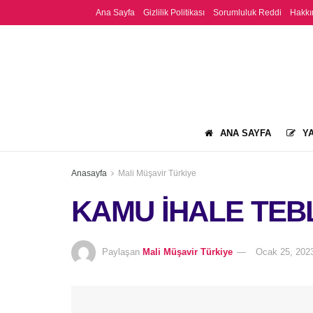
Ana Sayfa
Gizlilik Politikası
Sorumluluk Reddi
Hakkı
ANA SAYFA
YA
Anasayfa
Mali Müşavir Türkiye
KAMU İHALE TEBL
Paylaşan
Mali Müşavir Türkiye
Ocak 25, 202