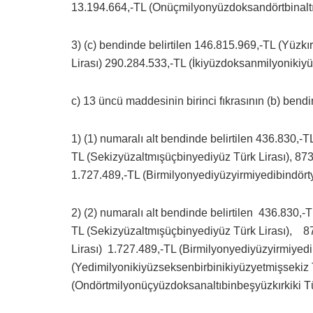
13.194.664,-TL (Onüçmilyonyüzdoksandörtbinaltıy
3) (c) bendinde belirtilen 146.815.969,-TL (Yüz
Lirası) 290.284.533,-TL (İkiyüzdoksanmilyonikiy
c) 13 üncü maddesinin birinci fıkrasının (b) bendi
1) (1) numaralı alt bendinde belirtilen 436.830,-T
TL (Sekizyüzaltmışüçbinyediyüz Türk Lirası), 87
1.727.489,-TL (Birmilyonyediyüzyirmiyedibindört
2) (2) numaralı alt bendinde belirtilen 436.830,
TL (Sekizyüzaltmışüçbinyediyüz Türk Lirası), 
Lirası) 1.727.489,-TL (Birmilyonyediyüzyirmiyed
(Yedimilyonikiyüzseksenbirbinikiyüzyetmişsekiz 
(Ondörtmilyonüçyüzdoksanaltıbinbeşyüzkırkiki Tür