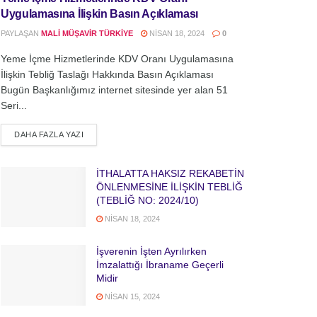
Uygulamasına İlişkin Basın Açıklaması
PAYLAŞAN
MALI MÜŞAVIR TÜRKIYE
NISAN 18, 2024
0
Yeme İçme Hizmetlerinde KDV Oranı Uygulamasına
İlişkin Tebliğ Taslağı Hakkında Basın Açıklaması
Bugün Başkanlığımız internet sitesinde yer alan 51
Seri...
DETAILS
DAHA FAZLA YAZI
İTHALATTA HAKSIZ REKABETİN
ÖNLENMESİNE İLİŞKİN TEBLİĞ
(TEBLİĞ NO: 2024/10)
NISAN 18, 2024
İşverenin İşten Ayrılırken
İmzalattığı İbraname Geçerli
Midir
NISAN 15, 2024