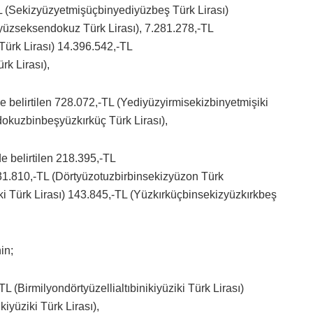
-TL (Sekizyüzyetmişüçbinyediyüzbeş Türk Lirası)
yüzseksendokuz Türk Lirası), 7.281.278,-TL
Türk Lirası) 14.396.542,-TL
k Lirası),
nde belirtilen 728.072,-TL (Yediyüzyirmisekizbinyetmişiki
dokuzbinbeşyüzkırküç Türk Lirası),
de belirtilen 218.395,-TL
31.810,-TL (Dörtyüzotuzbirbinsekizyüzon Türk
 Türk Lirası) 143.845,-TL (Yüzkırküçbinsekizyüzkırkbeş
in;
TL (Birmilyondörtyüzellialtıbinikiyüziki Türk Lirası)
iyüziki Türk Lirası),