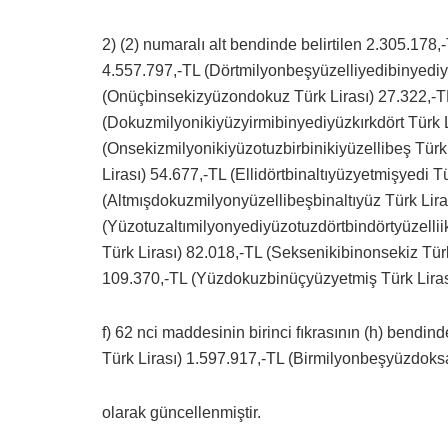
2) (2) numaralı alt bendinde belirtilen 2.305.178
4.557.797,-TL (Dörtmilyonbeşyüzelliyedibinyediy
(Onüçbinsekizyüzondokuz Türk Lirası) 27.322,-TL 
(Dokuzmilyonikiyüzyirmibinyediyüzkırkdört Türk L
(Onsekizmilyonikiyüzotuzbirbinikiyüzellibeş Türk L
Lirası) 54.677,-TL (Ellidörtbinaltıyüzyetmişyedi T
(Altmışdokuzmilyonyüzellibeşbinaltıyüz Türk Lir
(Yüzotuzaltımilyonyediyüzotuzdörtbindörtyüzelliik
Türk Lirası) 82.018,-TL (Seksenikibinonsekiz Türk
109.370,-TL (Yüzdokuzbinüçyüzyetmiş Türk Liras
f) 62 nci maddesinin birinci fıkrasının (h) bendin
Türk Lirası) 1.597.917,-TL (Birmilyonbeşyüzdoks
olarak güncellenmiştir.