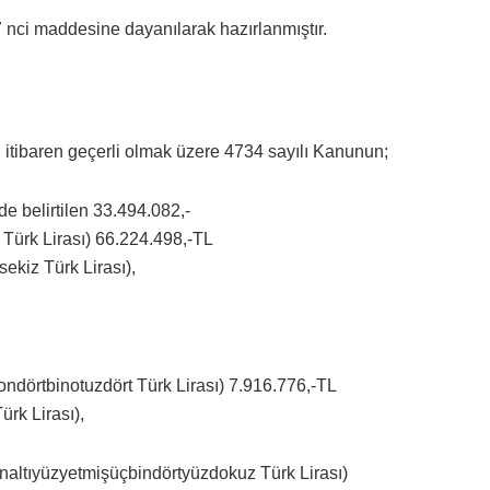
 nci maddesine dayanılarak hazırlanmıştır.
n itibaren geçerli olmak üzere 4734 sayılı Kanunun;
de belirtilen 33.494.082,-
Türk Lirası) 66.224.498,-TL
ekiz Türk Lirası),
yondörtbinotuzdört Türk Lirası) 7.916.776,-TL
rk Lirası),
yonaltıyüzyetmişüçbindörtyüzdokuz Türk Lirası)