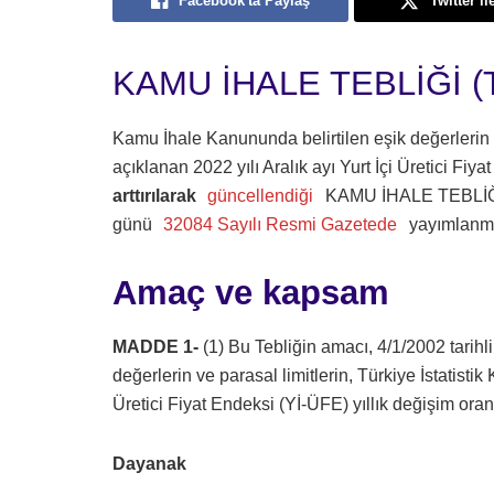
Facebook'ta Paylaş
Twitter il
KAMU İHALE TEBLİĞİ (T
Kamu İhale Kanununda belirtilen eşik değerlerin v
açıklanan 2022 yılı Aralık ayı Yurt İçi Üretici Fiy
arttırılarak
güncellendiği
KAMU İHALE TEBLİĞİ
günü
32084 Sayılı Resmi Gazetede
yayımlanmış
Amaç ve kapsam
MADDE 1-
(1) Bu Tebliğin amacı, 4/1/2002 tarihl
değerlerin ve parasal limitlerin, Türkiye İstatistik
Üretici Fiyat Endeksi (Yİ-ÜFE) yıllık değişim oran
Dayanak