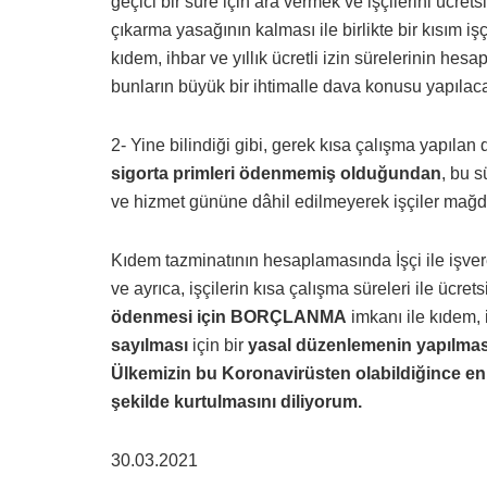
geçici bir süre için ara vermek ve işçilerini ücret
çıkarma yasağının kalması ile birlikte bir kısım i
kıdem, ihbar ve yıllık ücretli izin sürelerinin hesa
bunların büyük bir ihtimalle dava konusu yapılac
2- Yine bilindiği gibi, gerek kısa çalışma yapıla
sigorta primleri ödenmemiş olduğundan
, bu s
ve hizmet gününe dâhil edilmeyerek işçiler mağdu
Kıdem tazminatının hesaplamasında İşçi ile işver
ve ayrıca, işçilerin kısa çalışma süreleri ile ücret
ödenmesi için
BORÇLANMA
imkanı ile kıdem, i
sayılması
için bir
yasal düzenlemenin yapılma
Ülkemizin bu
Koronavirüsten olabildiğince en a
şekilde kurtulmasını diliyorum.
30.03.2021