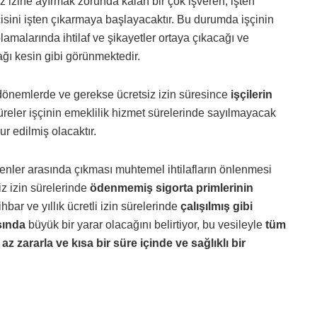
siz izine ayırmak zorunda kalan bir çok işveren, işten
şçisini işten çıkarmaya başlayacaktır. Bu durumda işçinin
plamalarında ihtilaf ve şikayetler ortaya çıkacağı ve
ağı kesin gibi görünmektedir.
n dönemlerde ve gerekse ücretsiz izin süresince
işçilerin
üreler işçinin emeklilik hizmet sürelerinde sayılmayacak
r edilmiş olacaktır.
enler arasında çıkması muhtemel ihtilafların önlenmesi
siz izin sürelerinde
ödenmemiş sigorta primlerinin
hbar ve yıllık ücretli izin sürelerinde
çalışılmış gibi
sında
büyük bir yarar olacağını belirtiyor, bu vesileyle
tüm
z zararla ve kısa bir süre içinde ve sağlıklı bir