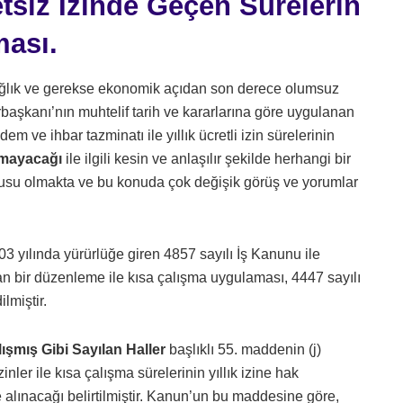
etsiz İzinde Geçen Sürelerin
ması.
ağlık ve gerekse ekonomik açıdan son derece olumsuz
aşkanı’nın muhtelif tarih ve kararlarına göre uygulanan
dem ve ihbar tazminatı ile yıllık ücretli izin sürelerinin
ılmayacağı
ile ilgili kesin ve anlaşılır şekilde herhangi bir
su olmakta ve bu konuda çok değişik görüş ve yorumlar
3 yılında yürürlüğe giren 4857 sayılı İş Kanunu ile
n bir düzenleme ile kısa çalışma uygulaması, 4447 sayılı
lmiştir.
lışmış Gibi Sayılan Haller
başlıklı 55. maddenin (j)
nler ile kısa çalışma sürelerinin yıllık izine hak
alınacağı belirtilmiştir. Kanun’un bu maddesine göre,