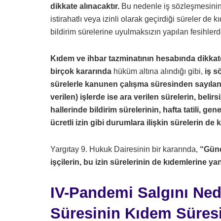
dikkate alınacaktır.
Bu nedenle iş sözleşmesinin d
istirahatlı veya izinli olarak geçirdiği süreler de 
bildirim sürelerine uyulmaksızın yapılan fesihlerde b
Kıdem ve ihbar tazminatının hesabında dikkate 
birçok kararında
hüküm altına alındığı gibi,
iş sö
sürelerle kanunen çalışma süresinden sayılan
verilen) işlerde ise ara verilen sürelerin, beli
hallerinde bildirim sürelerinin, hafta tatili, genel
ücretli izin gibi durumlara ilişkin sürelerin d
Yargıtay 9. Hukuk Dairesinin bir kararında,
“Günd
işçilerin, bu izin sürelerinin de kıdemlerine yans
IV-Pandemi Salgını Nede
Süresinin Kıdem Süresi