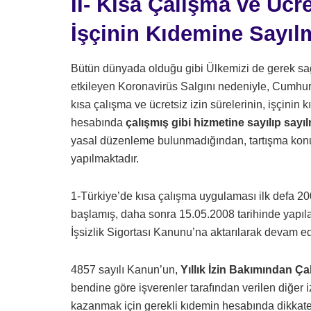
II- Kısa Çalışma ve Ücr
İşçinin Kıdemine Sayıl
Bütün dünyada olduğu gibi Ülkemizi de gerek s
etkileyen Koronavirüs Salgını nedeniyle, Cumhurb
kısa çalışma ve ücretsiz izin sürelerinin, işçinin kı
hesabında
çalışmış gibi hizmetine sayılıp say
yasal düzenleme bulunmadığından, tartışma konu
yapılmaktadır.
1-Türkiye’de kısa çalışma uygulaması ilk defa 200
başlamış, daha sonra 15.05.2008 tarihinde yapıla
İşsizlik Sigortası Kanunu’na aktarılarak devam edi
4857 sayılı Kanun’un,
Yıllık İzin Bakımından Ça
bendine göre işverenler tarafından verilen diğer izi
kazanmak için gerekli kıdemin hesabında dikkate 