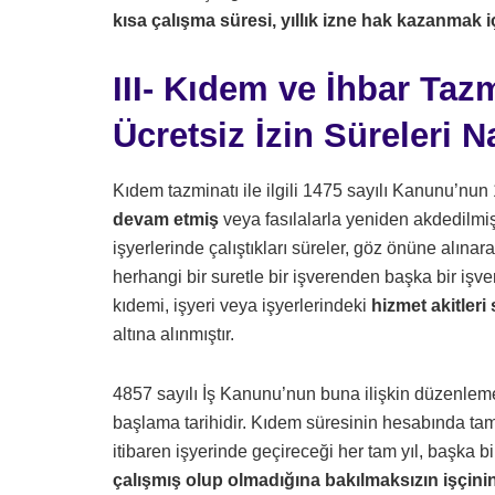
kısa çalışma süresi, yıllık izne hak kazanmak i
III- Kıdem ve İhbar Ta
Ücretsiz İzin Süreleri N
Kıdem tazminatı ile ilgili 1475 sayılı Kanunu’nun
devam etmiş
veya fasılalarla yeniden akdedilmi
işyerlerinde çalıştıkları süreler, göz önüne alınar
herhangi bir suretle bir işverenden başka bir işv
kıdemi, işyeri veya işyerlerindeki
hizmet akitler
altına alınmıştır.
4857 sayılı İş Kanunu’nun buna ilişkin düzenlemes
başlama tarihidir. Kıdem süresinin hesabında tam 
itibaren işyerinde geçireceği her tam yıl, başka bi
çalışmış olup olmadığına bakılmaksızın işçin