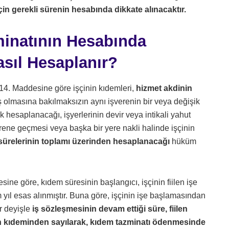
çin gerekli sürenin hesabında dikkate alınacaktır.
zminatının Hesabında
asıl Hesaplanır?
 14. Maddesine göre işçinin kıdemleri,
hizmet akdinin
ş olmasına bakılmaksızın aynı işverenin bir veya değişik
ak hesaplanacağı, işyerlerinin devir veya intikali yahut
erene geçmesi veya başka bir yere nakli halinde işçinin
i sürelerinin toplamı üzerinden hesaplanacağı
hüküm
ine göre, kıdem süresinin başlangıcı, işçinin fiilen işe
yıl esas alınmıştır. Buna göre, işçinin işe başlamasından
r deyişle
iş sözleşmesinin devam ettiği süre, fiilen
in kıdeminden sayılarak, kıdem tazminatı ödenmesinde