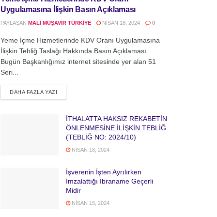
Uygulamasına İlişkin Basın Açıklaması
PAYLAŞAN
MALI MÜŞAVIR TÜRKIYE
NISAN 18, 2024
0
Yeme İçme Hizmetlerinde KDV Oranı Uygulamasına
İlişkin Tebliğ Taslağı Hakkında Basın Açıklaması
Bugün Başkanlığımız internet sitesinde yer alan 51
Seri...
DETAILS
DAHA FAZLA YAZI
İTHALATTA HAKSIZ REKABETİN
ÖNLENMESİNE İLİŞKİN TEBLİĞ
(TEBLİĞ NO: 2024/10)
NISAN 18, 2024
İşverenin İşten Ayrılırken
İmzalattığı İbraname Geçerli
Midir
NISAN 15, 2024