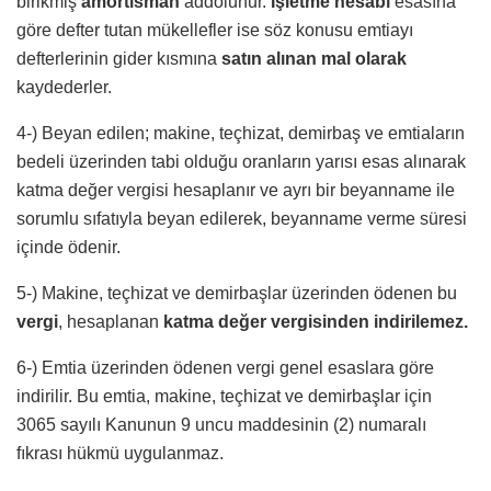
birikmiş
amortisman
addolunur.
İşletme hesabı
esasına
göre defter tutan mükellefler ise söz konusu emtiayı
defterlerinin gider kısmına
satın alınan mal olarak
kaydederler.
4-) Beyan edilen; makine, teçhizat, demirbaş ve emtiaların
bedeli üzerinden tabi olduğu oranların yarısı esas alınarak
katma değer vergisi hesaplanır ve ayrı bir beyanname ile
sorumlu sıfatıyla beyan edilerek, beyanname verme süresi
içinde ödenir.
5-) Makine, teçhizat ve demirbaşlar üzerinden ödenen bu
vergi
, hesaplanan
katma değer vergisinden indirilemez.
6-) Emtia üzerinden ödenen vergi genel esaslara göre
indirilir. Bu emtia, makine, teçhizat ve demirbaşlar için
3065 sayılı Kanunun 9 uncu maddesinin (2) numaralı
fıkrası hükmü uygulanmaz.