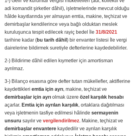
1-) Gelir ve kurumlar vergisi mükellefleri (adi, kollektif ve
adi komandit şirketler dâhil), işletmelerinde mevcut olduğu
hâlde kayıtlarında yer almayan emtia, makine, teçhizat ve
demirbaşlar kendilerince veya bağlı olduktan meslek
kuruluşunca tespit edilecek rayiç bedel İle
31/8/2021
tarihine kadar (
bu tarih dâhil
) bir envanter listesi İle vergi
dairelerine bildirmek suretiyle defterlerine kaydedebilirler.
2-) Bildirime dâhil edilen kıymetler için amortisman
ayrılmaz.
3-) Bilanço esasına göre defter tutan mükellefler, aktiflerine
kaydettikleri
emtia için ayrı
, makine, teçhizat ve
demirbaşlar için ayrı
olmak üzere
özel karşılık hesabı
açarlar.
Emtia için ayrılan karşılık
, ortaklara dağıtılması
veya işletmenin tasfiye edilmesi hâlinde
sermayenin
unsuru
sayılır ve
vergilendirilmez
. Makine, teçhizat ve
demirbaşlar envantere
kaydedilir ve ayrılan karşılık