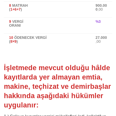
8
MATRAH
900.00
(
1+6+7
)
0
,00
9
VERGİ
%3
ORANI
10
ÖDENECEK VERGİ
27.000
(
8×9
)
,00
İşletmede mevcut olduğu hâlde
kayıtlarda yer almayan emtia,
makine, teçhizat ve demirbaşlar
hakkında aşağıdaki hükümler
uygulanır: