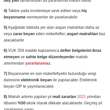
beş yılın
tamamından da yararlanma imkanı vardır.
4)
Taktire yada incelemeye sevk edilen veya
hiç
beyanname
vermeyenler de yararlanabilir.
5)
Aşağıdaki tabloda yer alan asgari matrahtan daha az
veya
zarar beyan
eden mükellefler;
asgari matrahları
baz
alacaklardır
6)
VUK 359 madde kapsamınca
defter belgelerini ibraz
etmeyen
ve
sahte belge düzenleyenler
matrah
artırımından
yararlanamaz
.
7)
Beyanname en son mükellefiyetin bulunduğu vergi
dairesine
elektronik beyan
ile yapılacaktır. Elektronik
beyan GİP te yayınlanacaktır.
8)
Matrah artırımı yapılan yıl
mali zararları
2021
yılından
itibaren
%50
eksik olarak dikkate alacaklardır. Geçmiş yıl
zararlarının yarısı