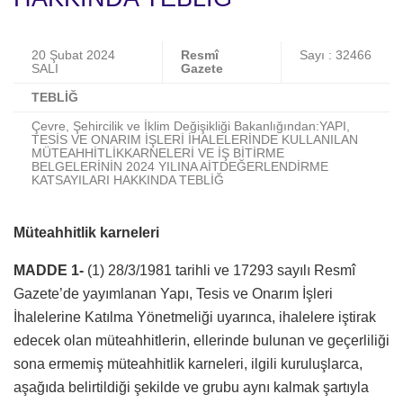
20 Şubat 2024
Resmî
Sayı : 32466
SALI
Gazete
TEBLİĞ
Çevre, Şehircilik ve İklim Değişikliği Bakanlığından:YAPI,
TESİS VE ONARIM İŞLERİ İHALELERİNDE KULLANILAN
MÜTEAHHİTLİKKARNELERİ VE İŞ BİTİRME
BELGELERİNİN 2024 YILINA AİTDEĞERLENDİRME
KATSAYILARI HAKKINDA TEBLİĞ
Müteahhitlik karneleri
MADDE 1-
(1) 28/3/1981 tarihli ve 17293 sayılı Resmî
Gazete’de yayımlanan Yapı, Tesis ve Onarım İşleri
İhalelerine Katılma Yönetmeliği uyarınca, ihalelere iştirak
edecek olan müteahhitlerin, ellerinde bulunan ve geçerliliği
sona ermemiş müteahhitlik karneleri, ilgili kuruluşlarca,
aşağıda belirtildiği şekilde ve grubu aynı kalmak şartıyla