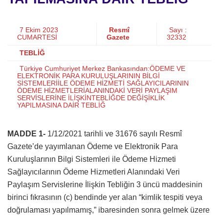
7 Ekim 2023
Resmî
Sayı :
CUMARTESİ
Gazete
32332
TEBLİĞ
Türkiye Cumhuriyet Merkez Bankasından:ÖDEME VE
ELEKTRONİK PARA KURULUŞLARININ BİLGİ
SİSTEMLERİİLE ÖDEME HİZMETİ SAĞLAYICILARININ
ÖDEME HİZMETLERİALANINDAKİ VERİ PAYLAŞIM
SERVİSLERİNE İLİŞKİNTEBLİĞDE DEĞİŞİKLİK
YAPILMASINA DAİR TEBLİĞ
MADDE 1-
1/12/2021 tarihli ve 31676 sayılı Resmî
Gazete’de yayımlanan Ödeme ve Elektronik Para
Kuruluşlarının Bilgi Sistemleri ile Ödeme Hizmeti
Sağlayıcılarının Ödeme Hizmetleri Alanındaki Veri
Paylaşım Servislerine İlişkin Tebliğin 3 üncü maddesinin
birinci fıkrasının (c) bendinde yer alan “kimlik tespiti veya
doğrulaması yapılmamış,” ibaresinden sonra gelmek üzere