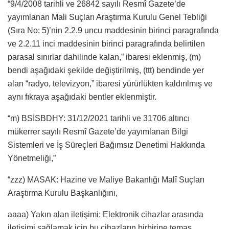
“9/4/2008 tarihli ve 26842 sayılı Resmî Gazete’de
yayımlanan Mali Suçları Araştırma Kurulu Genel Tebliği
(Sıra No: 5)’nin 2.2.9 uncu maddesinin birinci paragrafında
ve 2.2.11 inci maddesinin birinci paragrafında belirtilen
parasal sınırlar dahilinde kalan,” ibaresi eklenmiş, (m)
bendi aşağıdaki şekilde değiştirilmiş, (ttt) bendinde yer
alan “radyo, televizyon,” ibaresi yürürlükten kaldırılmış ve
aynı fıkraya aşağıdaki bentler eklenmiştir.
“m) BSİSBDHY: 31/12/2021 tarihli ve 31706 altıncı
mükerrer sayılı Resmî Gazete’de yayımlanan Bilgi
Sistemleri ve İş Süreçleri Bağımsız Denetimi Hakkında
Yönetmeliği,”
“zzz) MASAK: Hazine ve Maliye Bakanlığı Malî Suçları
Araştırma Kurulu Başkanlığını,
aaaa) Yakın alan iletişimi: Elektronik cihazlar arasında
iletişimi sağlamak için bu cihazların birbirine temas