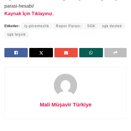
parasi-hesabi/
Kaynak İçin Tıklayınız.
Etiketler:
iş göremezlik
Rapor Parası
SGK
sgk destek
sgk teşvik
Mali Müşavir Türkiye