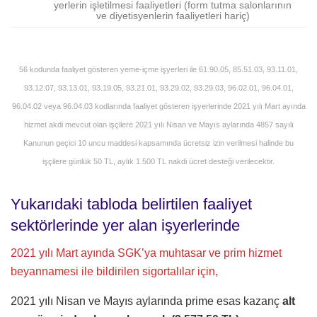
yerlerin işletilmesi faaliyetleri (form tutma salonlarının
ve diyetisyenlerin faaliyetleri hariç)
56 kodunda faaliyet gösteren yeme-içme işyerleri ile 61.90.05, 85.51.03, 93.11.01,
93.12.07, 93.13.01, 93.19.05, 93.21.01, 93.29.02, 93.29.03, 96.02.01, 96.04.01,
96.04.02 veya 96.04.03 kodlarında faaliyet gösteren işyerlerinde 2021 yılı Mart ayında
hizmet akdi mevcut olan işçilere 2021 yılı Nisan ve Mayıs aylarında 4857 sayılı
Kanunun geçici 10 uncu maddesi kapsamında ücretsiz izin verilmesi halinde bu
işçilere günlük 50 TL, aylık 1.500 TL nakdi ücret desteği verilecektir.
Yukarıdaki tabloda belirtilen faaliyet
sektörlerinde yer alan işyerlerinde
2021 yılı Mart ayında SGK’ya muhtasar ve prim hizmet
beyannamesi ile bildirilen sigortalılar için,
2021 yılı Nisan ve Mayıs aylarında prime esas kazanç
alt