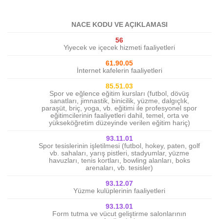
NACE KODU VE AÇIKLAMASI
56
Yiyecek ve içecek hizmeti faaliyetleri
61.90.05
İnternet kafelerin faaliyetleri
85.51.03
Spor ve eğlence eğitim kursları (futbol, dövüş
sanatları, jimnastik, binicilik, yüzme, dalgıçlık,
paraşüt, briç, yoga, vb. eğitimi ile profesyonel spor
eğitimcilerinin faaliyetleri dahil, temel, orta ve
yükseköğretim düzeyinde verilen eğitim hariç)
93.11.01
Spor tesislerinin işletilmesi (futbol, hokey, paten, golf
vb. sahaları, yarış pistleri, stadyumlar, yüzme
havuzları, tenis kortları, bowling alanları, boks
arenaları, vb. tesisler)
93.12.07
Yüzme kulüplerinin faaliyetleri
93.13.01
Form tutma ve vücut geliştirme salonlarının