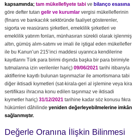
kapsamında;
tam mükellefiyete tabi
ve
bilanço esasına
göre defter tutan
gelir ve kurumlar
vergisi mükelleflerinin
(finans ve bankacılık sektöründe faaliyet gösterenler,
sigorta ve reasürans şirketleri, emeklilik şirketleri ve
emeklilik yatırım fonları, münhasıran sürekli olarak işlenmiş
altın, gümüş alım-satımı ve imali ile iştigal eden mükellefler
ile bu Kanun’un 215’inci maddesi uyarınca kendilerine
kayıtlarını Türk para birimi dışında başka bir para birimiyle
tutmalarına izin verilenler hariç)
09/06/2021
tarihi itibarıyla
aktiflerine kayıtlı bulunan taşınmazlar ile amortismana tabi
diğer iktisadi kıymetleri (sat-kirala-geri al işlemine veya kira
sertifikası ihracına konu edilen taşınmaz ve iktisadi
kıymetler hariç)
31/12/2021
tarihine kadar söz konusu fıkra
hükümleri dâhilinde
yeniden değerleyebilmelerine imkân
sağlanmıştır.
Değerle Oranına İlişkin Bilinmesi