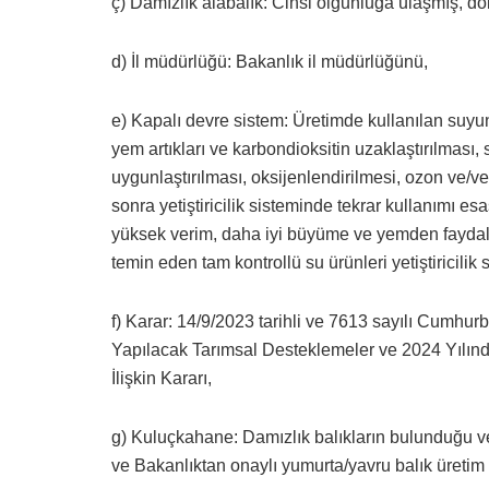
ç) Damızlık alabalık: Cinsi olgunluğa ulaşmış, döl
d) İl müdürlüğü: Bakanlık il müdürlüğünü,
e) Kapalı devre sistem: Üretimde kullanılan suyun,
yem artıkları ve karbondioksitin uzaklaştırılması,
uygunlaştırılması, oksijenlendirilmesi, ozon ve/v
sonra yetiştiricilik sisteminde tekrar kullanımı 
yüksek verim, daha iyi büyüme ve yemden faydalan
temin eden tam kontrollü su ürünleri yetiştiricilik 
f) Karar: 14/9/2023 tarihli ve 7613 sayılı Cumhur
Yapılacak Tarımsal Desteklemeler ve 2024 Yılın
İlişkin Kararı,
g) Kuluçkahane: Damızlık balıkların bulunduğu v
ve Bakanlıktan onaylı yumurta/yavru balık üretim 