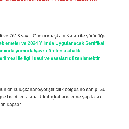
hli ve 7613 sayılı Cumhurbaşkanı Kararı ile yürürlüğe
eklemeler ve 2024 Yılında Uygulanacak Sertifikalı
amında yumurta/yavru üreten alabalık
ilmesi ile ilgili usul ve esasları düzenlemektir.
rünleri kuluçkahane/yetiştiricilik belgesine sahip, Su
iğde belirtilen alabalık kuluçkahanelerine yapılacak
ları kapsar.