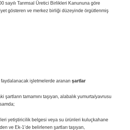
5200 sayılı Tarımsal Üretici Birlikleri Kanununa göre
aliyet gösteren ve merkez birliği düzeyinde örgütlenmiş
 faydalanacak işletmelerde aranan
şartlar
aki şartların tamamını taşıyan, alabalık yumurta/yavrusu
psamda;
eri yetiştiricilik belgesi veya su ürünleri kuluçkahane
den ve Ek-1’de belirlenen şartları taşıyan,