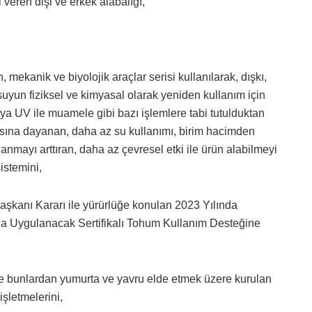
 veren dişi ve erkek alabalığı,
 mekanik ve biyolojik araçlar serisi kullanılarak, dışkı,
 suyun fiziksel ve kimyasal olarak yeniden kullanım için
eya UV ile muamele gibi bazı işlemlere tabi tutulduktan
esasına dayanan, daha az su kullanımı, birim hacimden
mayı arttıran, daha az çevresel etki ile ürün alabilmeyi
sistemini,
başkanı Kararı ile yürürlüğe konulan 2023 Yılında
da Uygulanacak Sertifikalı Tohum Kullanım Desteğine
e bunlardan yumurta ve yavru elde etmek üzere kurulan
işletmelerini,