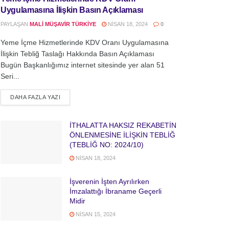
Uygulamasına İlişkin Basın Açıklaması
PAYLAŞAN
MALI MÜŞAVIR TÜRKIYE
NISAN 18, 2024
0
Yeme İçme Hizmetlerinde KDV Oranı Uygulamasına
İlişkin Tebliğ Taslağı Hakkında Basın Açıklaması
Bugün Başkanlığımız internet sitesinde yer alan 51
Seri...
DETAILS
DAHA FAZLA YAZI
İTHALATTA HAKSIZ REKABETİN
ÖNLENMESİNE İLİŞKİN TEBLİĞ
(TEBLİĞ NO: 2024/10)
NISAN 18, 2024
İşverenin İşten Ayrılırken
İmzalattığı İbraname Geçerli
Midir
NISAN 15, 2024