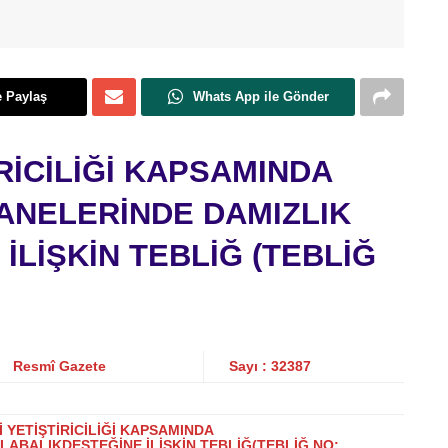
e Paylaş
Whats App ile Gönder
RİCİLİĞİ KAPSAMINDA
NELERİNDE DAMIZLIK
İLİŞKİN TEBLİĞ
(TEBLİĞ
Resmî Gazete
Sayı : 32387
İ YETİŞTİRİCİLİĞİ KAPSAMINDA
ABALIKDESTEĞİNE İLİŞKİN TEBLİĞ(TEBLİĞ NO: