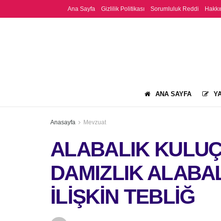
Ana Sayfa
Gizlilik Politikası
Sorumluluk Reddi
Hakkı
ANA SAYFA
YA
Anasayfa
Mevzuat
ALABALIK KULU
DAMIZLIK ALABA
İLİŞKİN TEBLİĞ