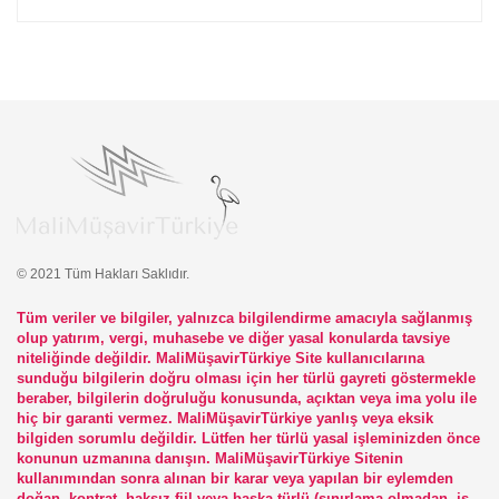
© 2021 Tüm Hakları Saklıdır.
Tüm veriler ve bilgiler, yalnızca bilgilendirme amacıyla sağlanmış
olup yatırım, vergi, muhasebe ve diğer yasal konularda tavsiye
niteliğinde değildir. MaliMüşavirTürkiye Site kullanıcılarına
sunduğu bilgilerin doğru olması için her türlü gayreti göstermekle
beraber, bilgilerin doğruluğu konusunda, açıktan veya ima yolu ile
hiç bir garanti vermez. MaliMüşavirTürkiye yanlış veya eksik
bilgiden sorumlu değildir. Lütfen her türlü yasal işleminizden önce
konunun uzmanına danışın. MaliMüşavirTürkiye Sitenin
kullanımından sonra alınan bir karar veya yapılan bir eylemden
doğan, kontrat, haksız fiil veya başka türlü (sınırlama olmadan, iş