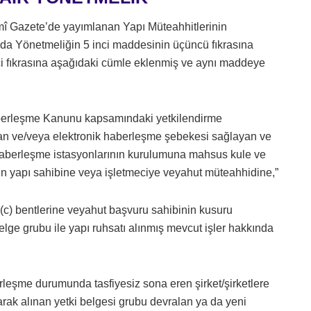
smî Gazete’de yayımlanan Yapı Müteahhitlerinin
ında Yönetmeliğin 5 inci maddesinin üçüncü fıkrasına
i fıkrasına aşağıdaki cümle eklenmiş ve aynı maddeye
 Haberleşme Kanunu kapsamındaki yetkilendirme
an ve/veya elektronik haberleşme şebekesi sağlayan ve
ik haberleşme istasyonlarının kurulumuna mahsus kule ve
 için yapı sahibine veya işletmeciye veyahut müteahhidine,”
 (c) bentlerine veyahut başvuru sahibinin kusuru
belge grubu ile yapı ruhsatı alınmış mevcut işler hakkında
rleşme durumunda tasfiyesiz sona eren şirket/şirketlere
rak alınan yetki belgesi grubu devralan ya da yeni