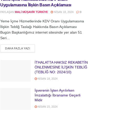
Uygulamasına İlişkin Basın Açıklaması
PAYLAŞAN
MALI MÜŞAVIR TÜRKIYE
NISAN 18, 2024
0
Yeme İçme Hizmetlerinde KDV Oranı Uygulamasına
İlişkin Tebliğ Taslağı Hakkında Basın Açıklaması
Bugün Başkanlığımız internet sitesinde yer alan 51
Seri...
DETAILS
DAHA FAZLA YAZI
İTHALATTA HAKSIZ REKABETİN
ÖNLENMESİNE İLİŞKİN TEBLİĞ
(TEBLİĞ NO: 2024/10)
NISAN 18, 2024
İşverenin İşten Ayrılırken
İmzalattığı İbraname Geçerli
Midir
NISAN 15, 2024