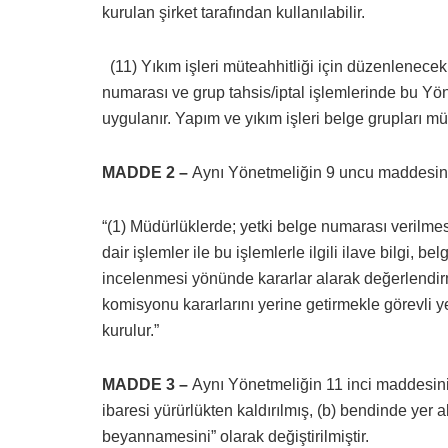
kurulan şirket tarafından kullanılabilir.
(11) Yıkım işleri müteahhitliği için düzenlenecek
numarası ve grup tahsis/iptal işlemlerinde bu Yöne
uygulanır. Yapım ve yıkım işleri belge grupları mü
MADDE 2 –
Aynı Yönetmeliğin 9 uncu maddesinin b
“(1) Müdürlüklerde; yetki belge numarası verilme
dair işlemler ile bu işlemlerle ilgili ilave bilgi, 
incelenmesi yönünde kararlar alarak değerlendirme
komisyonu kararlarını yerine getirmekle görevli y
kurulur.”
MADDE 3 –
Aynı Yönetmeliğin 11 inci maddesinin 
ibaresi yürürlükten kaldırılmış, (b) bendinde yer al
beyannamesini” olarak değiştirilmiştir.