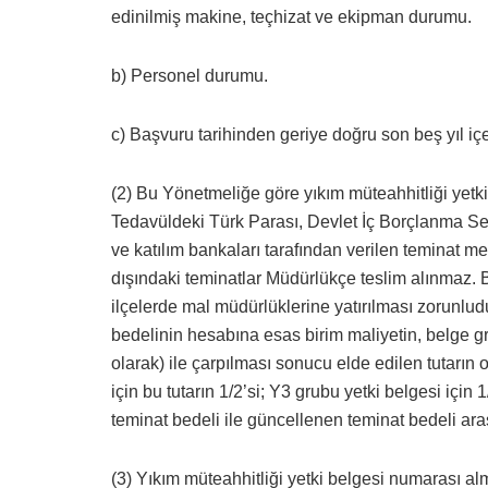
edinilmiş makine, teçhizat ve ekipman durumu.
b) Personel durumu.
c) Başvuru tarihinden geriye doğru son beş yıl iç
(2) Bu Yönetmeliğe göre yıkım müteahhitliği yetki
Tedavüldeki Türk Parası, Devlet İç Borçlanma Se
ve katılım bankaları tarafından verilen teminat me
dışındaki teminatlar Müdürlükçe teslim alınmaz. 
ilçelerde mal müdürlüklerine yatırılması zorunludu
bedelinin hesabına esas birim maliyetin, belge gr
olarak) ile çarpılması sonucu elde edilen tutarın
için bu tutarın 1/2’si; Y3 grubu yetki belgesi içi
teminat bedeli ile güncellenen teminat bedeli aras
(3) Yıkım müteahhitliği yetki belgesi numarası a