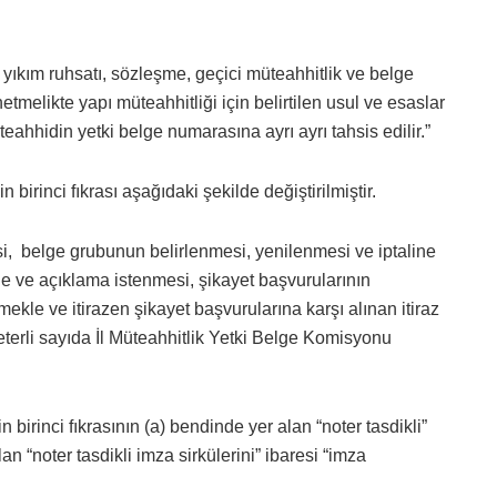
 yıkım ruhsatı, sözleşme, geçici müteahhitlik ve belge
tmelikte yapı müteahhitliği için belirtilen usul ve esaslar
teahhidin yetki belge numarasına ayrı ayrı tahsis edilir.”
irinci fıkrası aşağıdaki şekilde değiştirilmiştir.
si, belge grubunun belirlenmesi, yenilenmesi ve iptaline
belge ve açıklama istenmesi, şikayet başvurularının
kle ve itirazen şikayet başvurularına karşı alınan itiraz
eterli sayıda İl Müteahhitlik Yetki Belge Komisyonu
birinci fıkrasının (a) bendinde yer alan “noter tasdikli”
an “noter tasdikli imza sirkülerini” ibaresi “imza