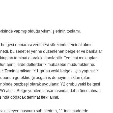
erisinde yapmış olduğu yıkım işlerinin toplamı.
 belgesi numarası verilmesi sürecinde teminat alınır.
nedi, bu senetler yerine düzenlenen belgeler ve bankalar
ktupları teminat olarak kullanılabilir. Teminat mektupları
Bunların illerde defterdarlık muhasebe müdürlüklerine,
r. Teminat miktarı, Y1 grubu yetki belgesi için yapı sınır
ubunun gerektirdiği asgari iş deneyim miktarı (alan
 onbinde otuzbeşi olarak uygulanır. Y2 grubu yetki belgesi
n 1/5’i alınır. Belge yenileme aşamasında, daha önce alınan
ında doğacak teminat farkı alınır.
lmak isteyen başvuru sahiplerinin, 11 inci maddede