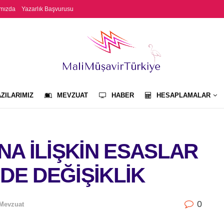
mızda
Yazarlık Başvurusu
ZILARIMIZ
MEVZUAT
HABER
HESAPLAMALAR
NA İLİŞKİN ESASLAR
)’NDE DEĞİŞİKLİK
0
Mevzuat