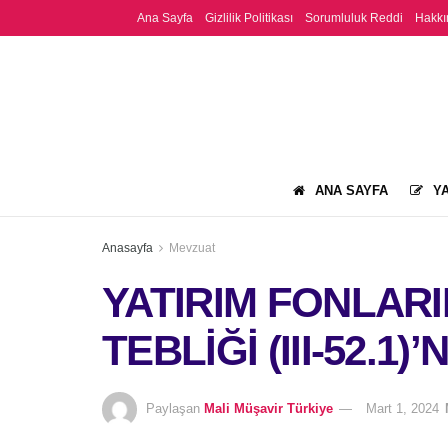
Ana Sayfa
Gizlilik Politikası
Sorumluluk Reddi
Hakkı
ANA SAYFA
YA
Anasayfa
Mevzuat
YATIRIM FONLARI
TEBLİĞİ (III-52.1
Paylaşan
Mali Müşavir Türkiye
Mart 1, 2024