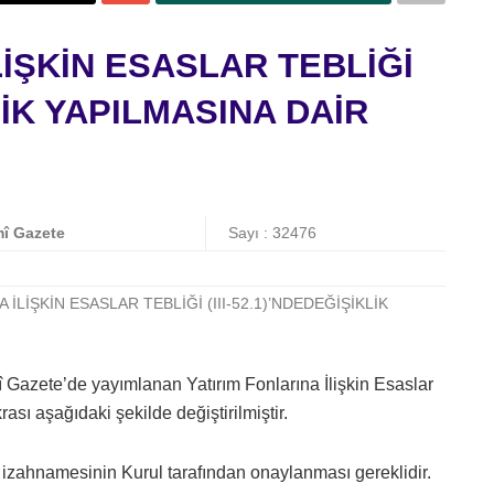
LİŞKİN ESASLAR TEBLİĞİ
KLİK YAPILMASINA DAİR
î Gazete
Sayı : 32476
 İLİŞKİN ESASLAR TEBLİĞİ (III-52.1)’NDEDEĞİŞİKLİK
î Gazete’de yayımlanan Yatırım Fonlarına İlişkin Esaslar
rası aşağıdaki şekilde değiştirilmiştir.
on izahnamesinin Kurul tarafından onaylanması gereklidir.