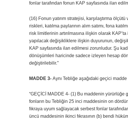
fonlar tarafından fonun KAP sayfasında ilan edilme
(16) Fonun yatırım stratejisi, karşılaştırma ölçütü
riskleri, katılma paylarının alım satımı, fona katıl
risk limitlerinin artırılmasına ilişkin olarak KAP’ta
yapılacak değişikliklere ilişkin duyurunun, değişi
KAP sayfasında ilan edilmesi zorunludur. Şu kadar
dönüşümleri haricinde sadece izleyen hesap dön
değiştirilebilir.”
MADDE 3-
Aynı Tebliğe aşağıdaki geçici madde 
“GEÇİCİ MADDE 4- (1) Bu maddenin yürürlüğe gird
fonların bu Tebliğin 25 inci maddesinin on dördü
fıkraya uyum sağlayacak serbest fonlar tarafından
üncü maddesinin ikinci fıkrasının (b) bendi hüküm