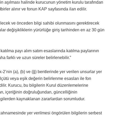
lerin aşılması halinde kurucunun yönetim kurulu tarafından
irler alınır ve fonun KAP sayfasında ilan edilir.
bilecek ve önceden bilgi sahibi olunmasını gerektirecek
ular değişikliklerin yürürlüğe giriş tarihinden en az 30 gün
 katılma payı alım satım esaslarında katılma paylarının
ha farklı ve uzun süreler belirlenebilir.”
’nin (a), (b) ve (ğ) bentlerinde yer verilen unsurlar yer
a ölçütü veya eşik değerin belirlenme esasları ile fon
ilir. Kurucu, bu bilgilerin Kurul düzenlemelerine
n, içeriğinin doğruluğundan, güncelliğinin
ilgilerden kaynaklanan zararlardan sorumludur.
zahnamesinde yer verilmesi öngörülen bilgilerin serbest