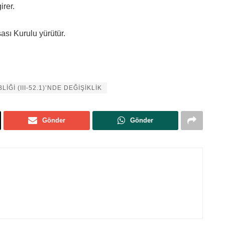
irer.
sı Kurulu yürütür.
İĞİ (III-52.1)’NDE DEĞİŞİKLİK
Gönder
Gönder