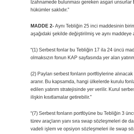
İzahnamede bulunması gereken asgari unsurlar Ek-
hükümler saklıdır.”
MADDE 2-
Aynı Tebliğin 25 inci maddesinin birinci,
aşağıdaki şekilde değiştirilmiş ve aynı maddeye a
“(1) Serbest fonlar bu Tebliğin 17 ila 24 üncü mad
olmaksızın fonun KAP sayfasında yer alan yatırım st
(2) Payları serbest fonların portföylerine alınacak 
aranır. Bu kapsamda, hangi ülkelerde kurulu fonl
edilen yatırım stratejisinde yer verilir. Kurul serb
ilişkin kısıtlamalar getirebilir.”
“(7) Serbest fonların portföyüne bu Tebliğin 3 ün
türev araçların yanı sıra swap sözleşmeleri de dahi
vadeli işlem ve opsiyon sözleşmeleri ile swap söz