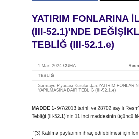
YATIRIM FONLARINA İ
(III-52.1)’NDE DEĞİŞİ
TEBLİĞ (III-52.1.e)
1 Mart 2024 CUMA
Resm
TEBLİĞ
Sermaye Piyasası Kurulundan:YATIRIM FONLARINA
YAPILMASINA DAİR TEBLİĞ (III-52.1.e)
MADDE 1-
9/7/2013 tarihli ve 28702 sayılı Resm
Tebliği (III-52.1)’nin 11 inci maddesinin üçüncü fık
“(3) Katılma paylarının ihraç edilebilmesi için f