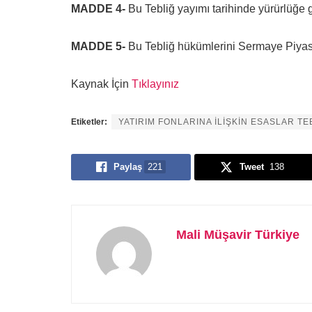
MADDE 4-
Bu Tebliğ yayımı tarihinde yürürlüğe g
MADDE 5-
Bu Tebliğ hükümlerini Sermaye Piyasa
Kaynak İçin
Tıklayınız
Etiketler:
YATIRIM FONLARINA İLİŞKİN ESASLAR TEBL
Paylaş
221
Tweet
138
Mali Müşavir Türkiye