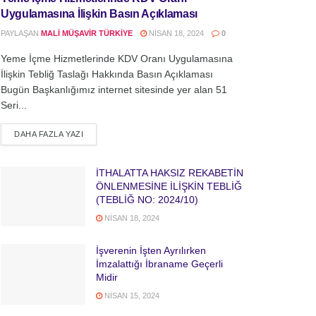
Uygulamasına İlişkin Basın Açıklaması
PAYLAŞAN
MALI MÜŞAVIR TÜRKIYE
NISAN 18, 2024
0
Yeme İçme Hizmetlerinde KDV Oranı Uygulamasına
İlişkin Tebliğ Taslağı Hakkında Basın Açıklaması
Bugün Başkanlığımız internet sitesinde yer alan 51
Seri...
DETAILS
DAHA FAZLA YAZI
İTHALATTA HAKSIZ REKABETİN
ÖNLENMESİNE İLİŞKİN TEBLİĞ
(TEBLİĞ NO: 2024/10)
NISAN 18, 2024
İşverenin İşten Ayrılırken
İmzalattığı İbraname Geçerli
Midir
NISAN 15, 2024