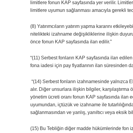
limitlere fonun KAP sayfasında yer verilir. Limit
limitlere uyumun sağlanması amacıyla gerekli tedb
(8) Yatırımcıların yatırım yapma kararını etkileye
nitelikteki izahname değişikliklerine ilişkin duyur
önce fonun KAP sayfasında ilan edilir.”
“(11) Serbest fonların KAP sayfasında ilan edilen
fona iadesi için pay fiyatlarının ilan süresinden da
“(14) Serbest fonların izahnamesinde yalnızca Ek-2
alır. Diğer unsurlara ilişkin bilgiler, karşılaştırm
yönetim ücreti oranı fonun KAP sayfasında ilan ed
uyumundan, içtüzük ve izahname ile tutarlılığında
sağlanmasından ve yanlış, yanıltıcı veya eksik b
(15) Bu Tebliğin diğer madde hükümlerinde fon i