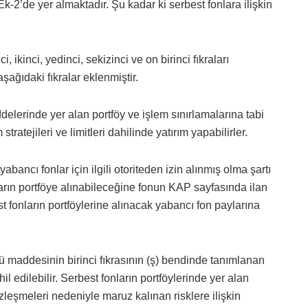
2’de yer almaktadır. Şu kadar ki serbest fonlara ilişkin
 ikinci, yedinci, sekizinci ve on birinci fıkraları
şağıdaki fıkralar eklenmiştir.
delerinde yer alan portföy ve işlem sınırlamalarına tabi
ratejileri ve limitleri dahilinde yatırım yapabilirler.
yabancı fonlar için ilgili otoriteden izin alınmış olma şartı
arın portföye alınabileceğine fonun KAP sayfasında ilan
est fonların portföylerine alınacak yabancı fon paylarına
cü maddesinin birinci fıkrasının (ş) bendinde tanımlanan
l edilebilir. Serbest fonların portföylerinde yer alan
leşmeleri nedeniyle maruz kalınan risklere ilişkin