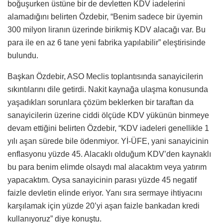
boğuşurken üstüne bir de devletten KDV iadelerini
alamadığını belirten Özdebir, “Benim sadece bir üyemin
300 milyon liranın üzerinde birikmiş KDV alacağı var. Bu
para ile en az 6 tane yeni fabrika yapılabilir” eleştirisinde
bulundu.
Başkan Özdebir, ASO Meclis toplantısında sanayicilerin
sıkıntılarını dile getirdi. Nakit kaynağa ulaşma konusunda
yaşadıkları sorunlara çözüm beklerken bir taraftan da
sanayicilerin üzerine ciddi ölçüde KDV yükünün binmeye
devam ettiğini belirten Özdebir, “KDV iadeleri genellikle 1
yılı aşan sürede bile ödenmiyor. Yİ-ÜFE, yani sanayicinin
enflasyonu yüzde 45. Alacaklı olduğum KDV’den kaynaklı
bu para benim elimde olsaydı mal alacaktım veya yatırım
yapacaktım. Oysa sanayicinin parası yüzde 45 negatif
faizle devletin elinde eriyor. Yanı sıra sermaye ihtiyacını
karşılamak için yüzde 20’yi aşan faizle bankadan kredi
kullanıyoruz” diye konuştu.