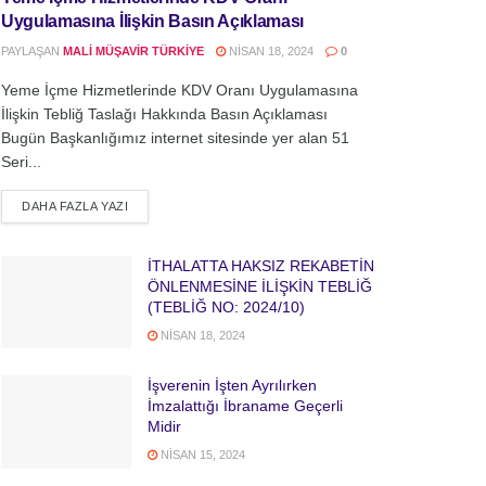
Uygulamasına İlişkin Basın Açıklaması
PAYLAŞAN
MALI MÜŞAVIR TÜRKIYE
NISAN 18, 2024
0
Yeme İçme Hizmetlerinde KDV Oranı Uygulamasına
İlişkin Tebliğ Taslağı Hakkında Basın Açıklaması
Bugün Başkanlığımız internet sitesinde yer alan 51
Seri...
DETAILS
DAHA FAZLA YAZI
İTHALATTA HAKSIZ REKABETİN
ÖNLENMESİNE İLİŞKİN TEBLİĞ
(TEBLİĞ NO: 2024/10)
NISAN 18, 2024
İşverenin İşten Ayrılırken
İmzalattığı İbraname Geçerli
Midir
NISAN 15, 2024