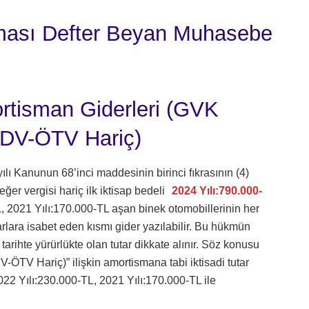
aması Defter Beyan Muhasebe
ortisman Giderleri (GVK
(KDV-ÖTV Hariç)
ı Kanunun 68’inci maddesinin birinci fıkrasının (4)
ğer vergisi hariç ilk iktisap bedeli
2024 Yılı:790.000-
, 2021 Yılı:170.000-TL aşan binek otomobillerinin her
tarlara isabet eden kısmı gider yazılabilir. Bu hükmün
arihte yürürlükte olan tutar dikkate alınır. Söz konusu
ÖTV Hariç)” ilişkin amortismana tabi iktisadi tutar
022 Yılı:230.000-TL, 2021 Yılı:170.000-TL ile