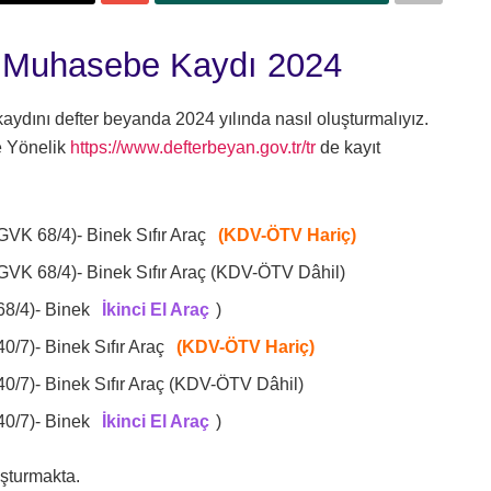
n Muhasebe Kaydı 2024
aydını defter beyanda 2024 yılında nasıl oluşturmalıyız.
e Yönelik
https://www.defterbeyan.gov.tr/tr
de kayıt
(GVK 68/4)- Binek Sıfır Araç
(KDV-ÖTV Hariç)
 (GVK 68/4)- Binek Sıfır Araç (KDV-ÖTV Dâhil)
(68/4)- Binek
İkinci El Araç
)
40/7)- Binek Sıfır Araç
(KDV-ÖTV Hariç)
(40/7)- Binek Sıfır Araç (KDV-ÖTV Dâhil)
(40/7)- Binek
İkinci El Araç
)
uşturmakta.