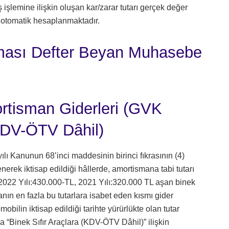
 işlemine ilişkin oluşan kar/zarar tutarı gerçek değer
n otomatik hesaplanmaktadır.
aması Defter Beyan Muhasebe
ortisman Giderleri (GVK
(KDV-ÖTV Dâhil)
ı Kanunun 68’inci maddesinin birinci fıkrasının (4)
erek iktisap edildiği hâllerde, amortismana tabi tutarı
2022 Yılı:430.000-TL, 2021 Yılı:320.000 TL aşan binek
anın en fazla bu tutarlara isabet eden kısmı gider
ilin iktisap edildiği tarihte yürürlükte olan tutar
“Binek Sıfır Araçlara (KDV-ÖTV Dâhil)” ilişkin