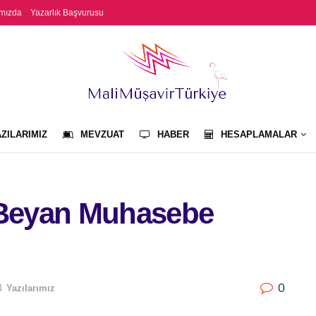
mızda
Yazarlık Başvurusu
ZILARIMIZ
MEVZUAT
HABER
HESAPLAMALAR
 Beyan Muhasebe
0
4
Yazılarımız