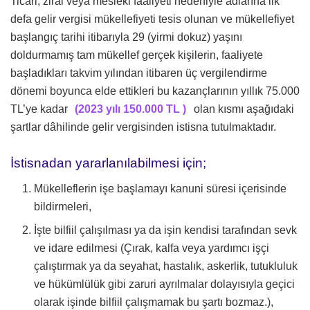
Ticari, zirai veya mesleki faaliyeti nedeniyle adlarına ilk
defa gelir vergisi mükellefiyeti tesis olunan ve mükellefiyet
başlangıç tarihi itibarıyla 29 (yirmi dokuz) yaşını
doldurmamış tam mükellef gerçek kişilerin, faaliyete
başladıkları takvim yılından itibaren üç vergilendirme
dönemi boyunca elde ettikleri bu kazançlarının yıllık 75.000
TL’ye kadar
(2023 yılı 150.000 TL )
olan kısmı aşağıdaki
şartlar dâhilinde gelir vergisinden istisna tutulmaktadır.
İstisnadan yararlanılabilmesi için;
Mükelleflerin işe başlamayı kanuni süresi içerisinde
bildirmeleri,
İşte bilfiil çalışılması ya da işin kendisi tarafından sevk
ve idare edilmesi (Çırak, kalfa veya yardımcı işçi
çalıştırmak ya da seyahat, hastalık, askerlik, tutukluluk
ve hükümlülük gibi zaruri ayrılmalar dolayısıyla geçici
olarak işinde bilfiil çalışmamak bu şartı bozmaz.),