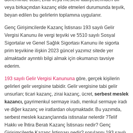
veya birkaçından kazanç elde etmeleri durumunda teşvik,
beyan edilen bu gelirlerin toplamına uygulanır.
Genç Girişimcilerde Kazanç İstisnası 193 sayılı Gelir
Vergisi Kanunu ile vergi teşviki ve 5510 sayılı Sosyal
Sigortalar ve Genel Sağlık Sigortası Kanunu ile sigorta
prim teşvikine ilişkin 2023 güncel yazımız sitede yer
almaktadır ayrıntılı bilgi almak için okumanızı tavsiye
ederim.
193 sayılı Gelir Vergisi Kanununa
göre, gerçek kişilerin
gelirleri gelir vergisine tabidir. Gelir vergisine tabi gelir
unsurları; ticari kazanç, zirai kazanç, ücret,
serbest meslek
kazancı,
gayrimenkul sermaye iradı, menkul sermaye iradı
ve diğer kazanç ve iratlardan oluşmaktadır. Bu yazımda,
serbest meslek kazançlarında istisnalar nelerdir ?Telif
Hakkı ve İhtira Beratı Kazanç İstisnası nedir? Genç
Girişimcilerde Kazanç İstisnası nedir? sorularını 193 sayılı