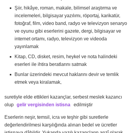
Şiir, hikâye, roman, makale, bilimsel araştırma ve
incelemeleri, bilgisayar yazılımı, röportaj, karikatür,
fotoğraf, film, video band, radyo ve televizyon senaryo
ve oyunu gibi eserlerini gazete, dergi, bilgisayar ve
internet ortamı, radyo, televizyon ve videoda
yayınlamak
Kitap, CD, disket, resim, heykel ve nota halindeki
eserleri ile ihtira beratlarını satmak
Bunlar üzerindeki mevcut haklarını devir ve temlik
etmek veya kiralamak,
suretiyle elde ettikleri kazançlar, serbest meslek kazancı
olup
gelir vergisinden istisna
edilmiştir
Eserlerin neşir, temsil, icra ve teşhir gibi suretlerle
değerlendirilmesi karşılığında alınan bedel ve ücretler
istisnaya dâhildir. Yukarıda yazılı kazançların arızî olarak