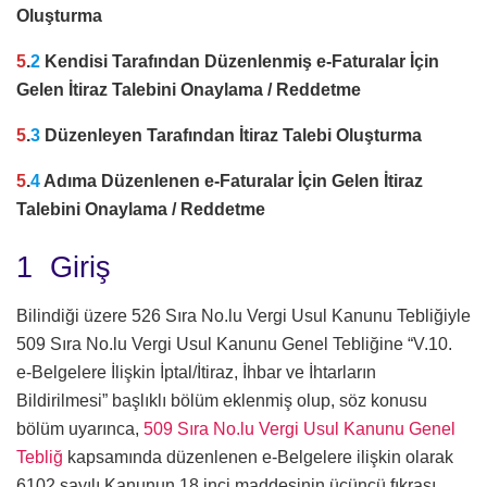
Oluşturma
5
.
2
Kendisi Tarafından Düzenlenmiş e-Faturalar İçin
Gelen İtiraz Talebini Onaylama /
Reddetme
5
.
3
Düzenleyen Tarafından İtiraz Talebi Oluşturma
5
.
4
Adıma Düzenlenen e-Faturalar İçin Gelen İtiraz
Talebini Onaylama / Reddetme
1 Giriş
Bilindiği üzere 526 Sıra No.lu Vergi Usul Kanunu Tebliğiyle
509 Sıra No.lu Vergi Usul Kanunu Genel Tebliğine “V.10.
e-Belgelere İlişkin İptal/İtiraz, İhbar ve İhtarların
Bildirilmesi” başlıklı bölüm eklenmiş olup, söz konusu
bölüm uyarınca,
509 Sıra No.lu Vergi Usul Kanunu Genel
Tebliğ
kapsamında düzenlenen e-Belgelere ilişkin olarak
6102 sayılı Kanunun 18 inci maddesinin üçüncü fıkrası