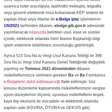
uyarınca noter aracılığıyla, taahhütlü mektupla, telgrafla
veya güvenli elektronik imza kullanılarak KEP sistemi ile
yapılan ihbar veya ihtarlar ile
e-Belge ipta
l işlemlerinin
1/5/2021
tarihinden itibaren,
ebelge.gib.gov.tr
adresinde
yayımlanacak
kılavuzda
belirtilen usul, esas ve süreler
içinde, elektronik ortamda Gelir İdaresi Başkanlığı bilgi
işlem sistemine bildirilmesi zorunluluğu getirilmiştir.
Ayrıca 523 Sıra No.lu Vergi Usul Kanunu Tebliği ile 396
Sıra No.lu Vergi Usul Kanunu Genel Tebliğinde değişiklik
yapılmış ve
Temmuz 2021 döneminden
itibaren
mükelleflerimizce verilmesi gereken
Ba
ve
Bs
Formlarına
e-Belgelerin dahil edilmeyeceği
ifade edilmiştir. Söz
konusu düzenleme kapsamında mükelleflerimizin vergiye
uyum düzeylerinin ölçümü, uyumsuz mükelleflerin tespiti,
kayıt dışı ekonomi ile mücadele ve elektronik ortamda
yapılan iade (KDVİRA, ÖTVİRA ve GEKSİS gibi)