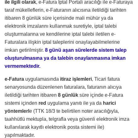
ile ilgili olarak
, e-Fatura İptal Portali aracılığı ile e-Faturaya
taraf mükelleflerin, e-Faturanın alıcısına iletildiği tarihten
itibaren 8 günlük süre içerisinde mali mühür ya da
elektronik imzalarını kullanmak suretiyle, iptal talebi
oluşturmalarına ve kendilerine iptal talebi iletilen e-
Faturalara ilişkin iptal taleplerini onaylayabilmelerine
imkan getirilmiştir.
8 günü aşan sürelerde sistem talep
oluşturulmasına ya da talebin onaylanmasına imkan
vermemektedir.
e-Fatura
uygulamasında
itiraz işlemleri
, Ticari fatura
senaryosunda düzenlenen faturalara, faturanın alıcıya
iletildiği tarihten itibaren
8 günlük
süre içinde e-Fatura
sistemi içinden
red
uygulama yanıtı ile ya da
harici
yöntemlerl
e (TTK 18/3 te belirtilen noter aracılığıyla,
taahhütlü mektupla, telgrafla veya güvenli elektronik imza
kullanılarak kayıtlı elektronik posta sistemi ile)
yapılmaktadır.